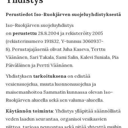
Perustiedot Iso-Ruokjärven suojeluyhdistyksestä
Iso-Ruokjärven suojeluyhdistys
on
perustettu
28.8.2004 ja rekisteröity 2005
(rekisterinumero 191832, Y-tunnus 3060937-
8). Perustajajäseniä olivat Juha Kaseva, Terttu
Väänänen, Sari Takala, Sami Salin, Kalevi Suniala, Pia
Päiväläinen ja Pertti Väänänen.
Yhdistyksen
tarkoituksena
on edistää
vesiensuojelua, muuta luonnonsuojelua ja
maisemanhoitoa Sammatin kunnassa olevan Iso-
Ruokjärven alueella sekä sen valuma-alueella.
Käytännön
toiminta
: Yhdistys ylläpitää säännöllistä
veden laadun seurantaa, organisoi vesikasvien
niittoa, tarjoaa neuvontaa sekä pitää yhteyttä muihin