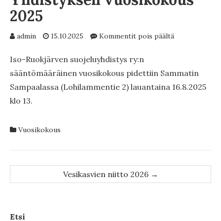
2025
artikkelissa
admin
15.10.2025
Kommentit pois päältä
Yhdistyksen
vuosikokous
Iso-Ruokjärven suojeluyhdistys ry:n
2025
sääntömääräinen vuosikokous pidettiin Sammatin
Sampaalassa (Lohilammentie 2) lauantaina 16.8.2025
klo 13.
Vuosikokous
Post
Vesikasvien niitto 2026
→
navigation
Etsi