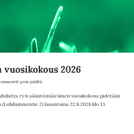
 vuosikokous 2026
artikkelissa
ommentit pois päältä
Yhdistyksen
vuosikokous
yhdistys ry:n sääntömääräinen vuosikokous pidetään
2026
Lohilammentie 2) lauantaina 22.8.2026 klo 13.
TYKSEN
IKOKOUS