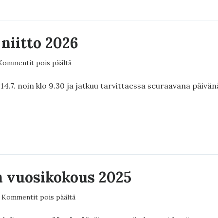
niitto 2026
artikkelissa
Kommentit pois päältä
Vesikasvien
niitto
 14.7. noin klo 9.30 ja jatkuu tarvittaessa seuraavana päivän
2026
ASVIEN
O
 vuosikokous 2025
artikkelissa
Kommentit pois päältä
Yhdistyksen
vuosikokous