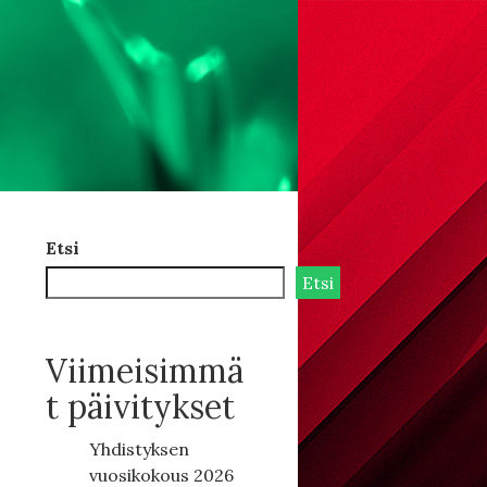
Etsi
Etsi
Viimeisimmä
t päivitykset
Yhdistyksen
vuosikokous 2026