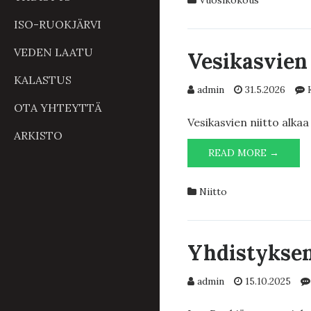
Vuosikokous
ISO-RUOKJÄRVI
VEDEN LAATU
Vesikasvien 
KALASTUS
admin
31.5.2026
OTA YHTEYTTÄ
Vesikasvien niitto alkaa
ARKISTO
VESIK
READ MORE →
NIITT
2026
Niitto
Yhdistyksen
admin
15.10.2025