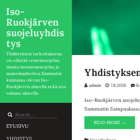
Iso-
Ruokjärven
suojeluyhdis
tys
Yhdistyksen tarkoituksena
on edistää vesiensuojelua,
muuta luonnonsuojelua ja
Yhdistyksen
maisemanhoitoa Sammatin
kunnassa olevan Iso-
admin
7.8.2026
K
Ruokjärven alueella sekä sen
valuma-alueella.
Iso-Ruokjärven suojelu
Sammatin Sampaalassa (
Search
for:
YHDIS
READ MORE →
ETUSIVU
VUOS
2026
YHDISTYS