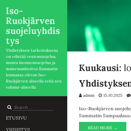
Iso-
Ruokjärven
suojeluyhdis
tys
Yhdistyksen tarkoituksena
on edistää vesiensuojelua,
muuta luonnonsuojelua ja
Kuukausi:
l
maisemanhoitoa Sammatin
kunnassa olevan Iso-
Yhdistyksen
Ruokjärven alueella sekä sen
valuma-alueella.
admin
15.10.2025
Search
Iso-Ruokjärven suojelu
for:
Sammatin Sampaalassa (
ETUSIVU
YHDIS
READ MORE →
YHDISTYS