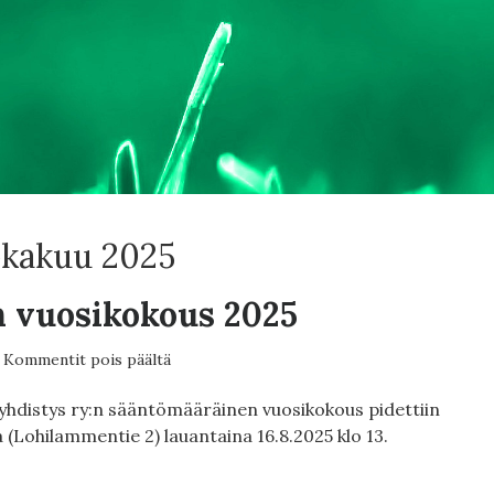
okakuu 2025
 vuosikokous 2025
artikkelissa
Kommentit pois päältä
Yhdistyksen
vuosikokous
yhdistys ry:n sääntömääräinen vuosikokous pidettiin
2025
Lohilammentie 2) lauantaina 16.8.2025 klo 13.
TYKSEN