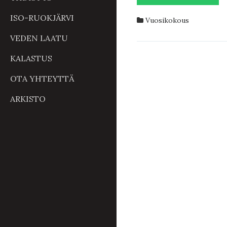
VUOS
2025
ISO-RUOKJÄRVI
Vuosikokous
VEDEN LAATU
KALASTUS
OTA YHTEYTTÄ
ARKISTO