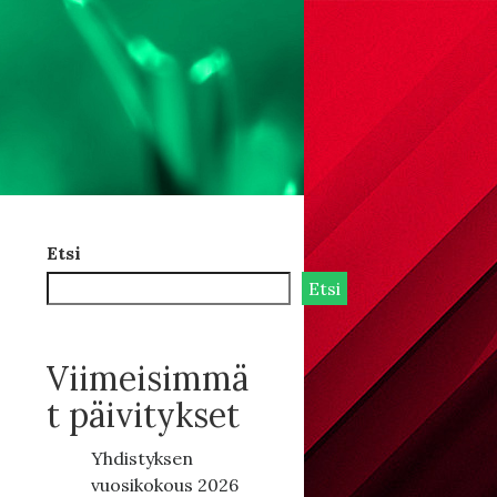
Etsi
Etsi
Viimeisimmä
t päivitykset
Yhdistyksen
vuosikokous 2026